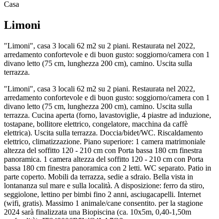
Casa
Limoni
"Limoni", casa 3 locali 62 m2 su 2 piani. Restaurata nel 2022,
arredamento confortevole e di buon gusto: soggiorno/camera con 1
divano letto (75 cm, lunghezza 200 cm), camino. Uscita sulla
terrazza.
"Limoni", casa 3 locali 62 m2 su 2 piani. Restaurata nel 2022,
arredamento confortevole e di buon gusto: soggiorno/camera con 1
divano letto (75 cm, lunghezza 200 cm), camino. Uscita sulla
terrazza. Cucina aperta (forno, lavastoviglie, 4 piastre ad induzione,
tostapane, bollitore elettrico, congelatore, macchina da caffè
elettrica). Uscita sulla terrazza. Doccia/bidet/WC. Riscaldamento
elettrico, climatizzazione. Piano superiore: 1 camera matrimoniale
altezza del soffitto 120 - 210 cm con Porta bassa 180 cm finestra
panoramica. 1 camera altezza del soffitto 120 - 210 cm con Porta
bassa 180 cm finestra panoramica con 2 letti. WC separato. Patio in
parte coperto. Mobili da terrazza, sedie a sdraio. Bella vista in
lontananza sul mare e sulla località. A disposizione: ferro da stiro,
seggiolone, lettino per bimbi fino 2 anni, asciugacapelli. Internet
(wifi, gratis). Massimo 1 animale/cane consentito. per la stagione
2024 sarà finalizzata una Biopiscina (ca. 10x5m, 0,40-1,50m