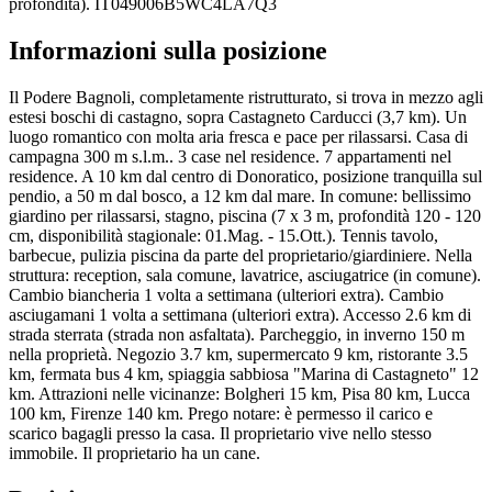
profondità). IT049006B5WC4LA7Q3
Informazioni sulla posizione
Il Podere Bagnoli, completamente ristrutturato, si trova in mezzo agli
estesi boschi di castagno, sopra Castagneto Carducci (3,7 km). Un
luogo romantico con molta aria fresca e pace per rilassarsi. Casa di
campagna 300 m s.l.m.. 3 case nel residence. 7 appartamenti nel
residence. A 10 km dal centro di Donoratico, posizione tranquilla sul
pendio, a 50 m dal bosco, a 12 km dal mare. In comune: bellissimo
giardino per rilassarsi, stagno, piscina (7 x 3 m, profondità 120 - 120
cm, disponibilità stagionale: 01.Mag. - 15.Ott.). Tennis tavolo,
barbecue, pulizia piscina da parte del proprietario/giardiniere. Nella
struttura: reception, sala comune, lavatrice, asciugatrice (in comune).
Cambio biancheria 1 volta a settimana (ulteriori extra). Cambio
asciugamani 1 volta a settimana (ulteriori extra). Accesso 2.6 km di
strada sterrata (strada non asfaltata). Parcheggio, in inverno 150 m
nella proprietà. Negozio 3.7 km, supermercato 9 km, ristorante 3.5
km, fermata bus 4 km, spiaggia sabbiosa "Marina di Castagneto" 12
km. Attrazioni nelle vicinanze: Bolgheri 15 km, Pisa 80 km, Lucca
100 km, Firenze 140 km. Prego notare: è permesso il carico e
scarico bagagli presso la casa. Il proprietario vive nello stesso
immobile. Il proprietario ha un cane.