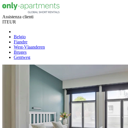
Assistenza clienti
IT
EUR
Belgio
Fiandre
West-Vlaanderen
Bruges
Gentweg