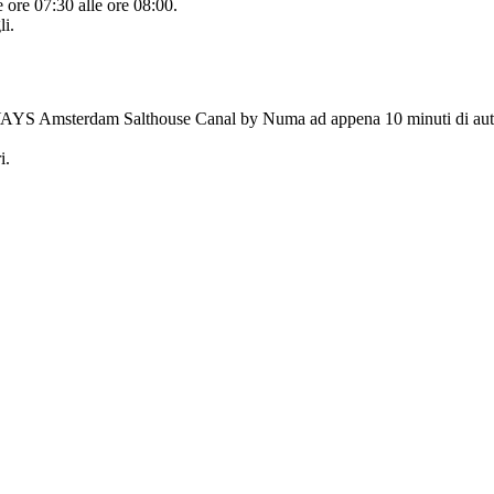
e ore 07:30 alle ore 08:00.
li.
YAYS Amsterdam Salthouse Canal by Numa ad appena 10 minuti di auto 
i.