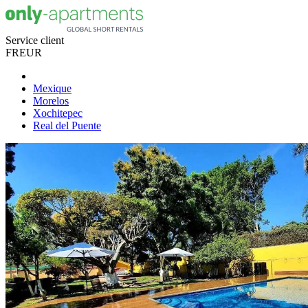
Service client
FR
EUR
Mexique
Morelos
Xochitepec
Real del Puente