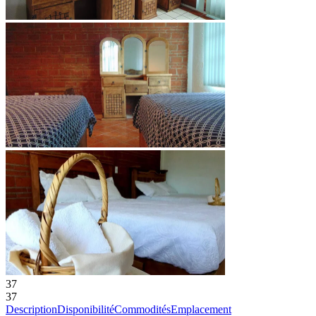
37
37
Description
Disponibilité
Commodités
Emplacement