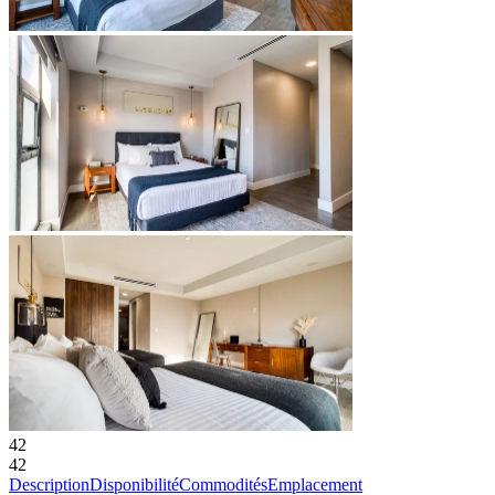
42
42
Description
Disponibilité
Commodités
Emplacement