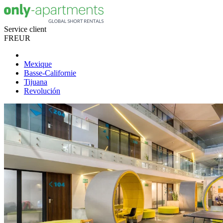
Service client
FR
EUR
Mexique
Basse-Californie
Tijuana
Revolución