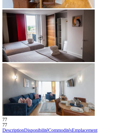
77
77
Description
Disponibilité
Commodités
Emplacement