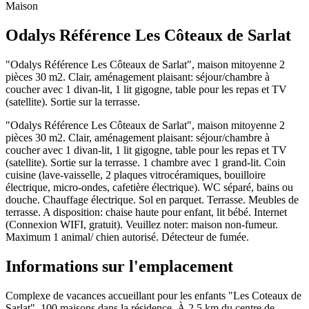
Maison
Odalys Référence Les Côteaux de Sarlat
"Odalys Référence Les Côteaux de Sarlat", maison mitoyenne 2
pièces 30 m2. Clair, aménagement plaisant: séjour/chambre à
coucher avec 1 divan-lit, 1 lit gigogne, table pour les repas et TV
(satellite). Sortie sur la terrasse.
"Odalys Référence Les Côteaux de Sarlat", maison mitoyenne 2
pièces 30 m2. Clair, aménagement plaisant: séjour/chambre à
coucher avec 1 divan-lit, 1 lit gigogne, table pour les repas et TV
(satellite). Sortie sur la terrasse. 1 chambre avec 1 grand-lit. Coin
cuisine (lave-vaisselle, 2 plaques vitrocéramiques, bouilloire
électrique, micro-ondes, cafetière électrique). WC séparé, bains ou
douche. Chauffage électrique. Sol en parquet. Terrasse. Meubles de
terrasse. A disposition: chaise haute pour enfant, lit bébé. Internet
(Connexion WIFI, gratuit). Veuillez noter: maison non-fumeur.
Maximum 1 animal/ chien autorisé. Détecteur de fumée.
Informations sur l'emplacement
Complexe de vacances accueillant pour les enfants "Les Coteaux de
Sarlat". 100 maisons dans la résidence. À 2.5 km du centre de