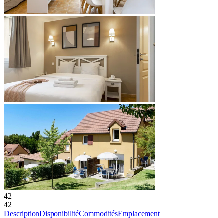
42
42
Description
Disponibilité
Commodités
Emplacement