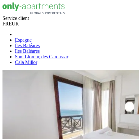
Service client
FR
EUR
Espagne
Îles Baléares
Iles Baléares
Sant Llorenç des Cardassar
Cala Millor