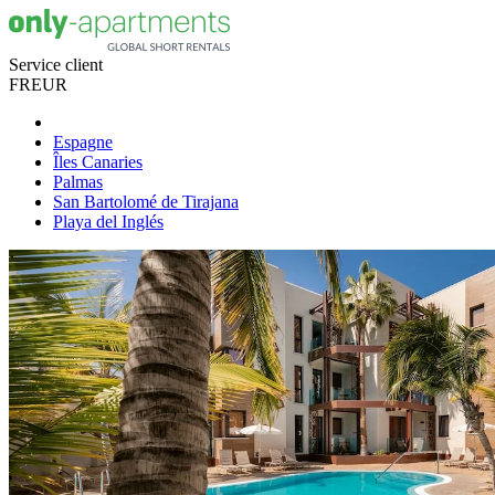
Service client
FR
EUR
Espagne
Îles Canaries
Palmas
San Bartolomé de Tirajana
Playa del Inglés