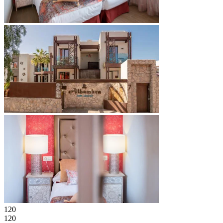
120
120