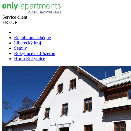
Service client
FR
EUR
République tchèque
Liberecký kraj
Semily
Rokytnice nad Jizerou
Horní Rokytnice