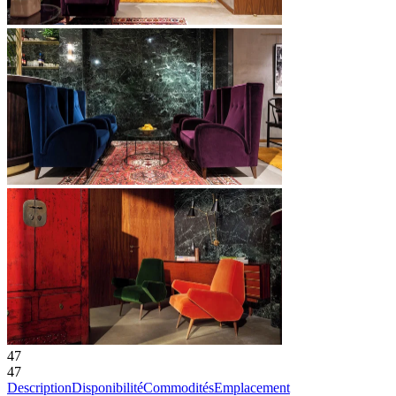
47
47
Description
Disponibilité
Commodités
Emplacement