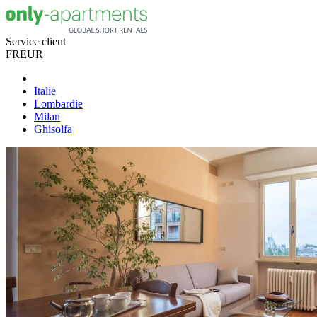
Service client
FR
EUR
Italie
Lombardie
Milan
Ghisolfa