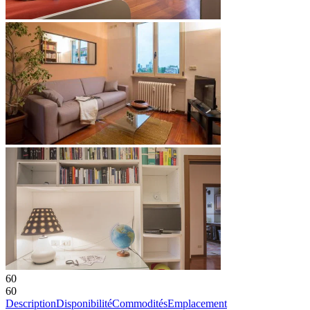
60
60
Description
Disponibilité
Commodités
Emplacement