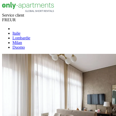
Service client
FR
EUR
Italie
Lombardie
Milan
Duomo