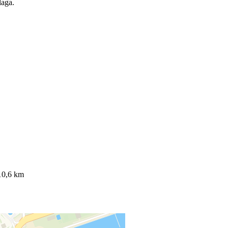
laga.
 10,6 km