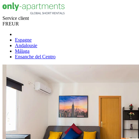
Service client
FR
EUR
Espagne
Andalousie
Málaga
Ensanche del Centro