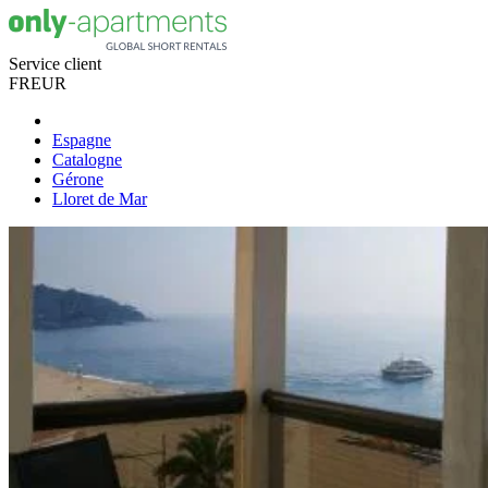
Service client
FR
EUR
Espagne
Catalogne
Gérone
Lloret de Mar