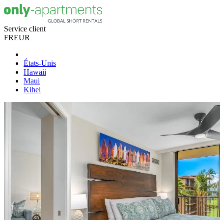
Service client
FR
EUR
États-Unis
Hawaii
Maui
Kihei