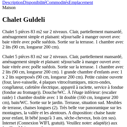
Description
Disponibilité
Commodités
Emplacement
Maison
Chalet Guldeli
Chalet 5 pièces 83 m2 sur 2 niveaux. Clair, partiellement mansardé,
aménagement simple et plaisant: séjour/salle à manger ouvert avec
baie vitrée avec poêle suédois. Sortie sur la terrasse. 1 chambre avec
2 lits (90 cm, longueur 200 cm).
Chalet 5 pièces 83 m2 sur 2 niveaux. Clair, partiellement mansardé,
aménagement simple et plaisant: séjour/salle à manger ouvert avec
baie vitrée avec poêle suédois. Sortie sur la terrasse. 1 chambre avec
2 lits (90 cm, longueur 200 cm). 1 grande chambre d'enfants avec 1
x 2 lits superposés (90 cm, longueur 200 cm). Petite cuisine ouverte
(four, lave-vaisselle, 4 plaques vitrocéramiques, micro-ondes,
congélateur, cafetière électrique, appareil à raclette, service à fondue
(fondue au fromage)). Douche/WC. À l'étage inférieur: (escalier
raide) 1 chambre double avec 1 lit double (160 cm, longueur 200
cm), bain/WC. Sortie sur le jardin. Terrasse, situation sud. Meubles
de terrasse, chaises longues (2). Très belle vue panoramique sur les
montagnes, la vallée et les alentours. A disposition: chaise haute
pour enfant, lit bébé jusqu'à 3 ans, sèche-cheveux, bois (en sus).
Internet (Connexion WIFI, gratuit). Veuillez noter: adapté(e) aux