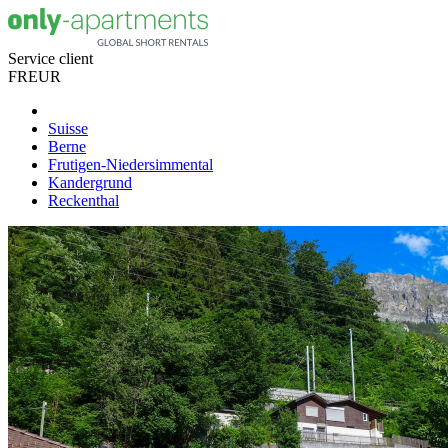
Service client
FR
EUR
Suisse
Berne
Frutigen-Niedersimmental
Kandergrund
Reckenthal