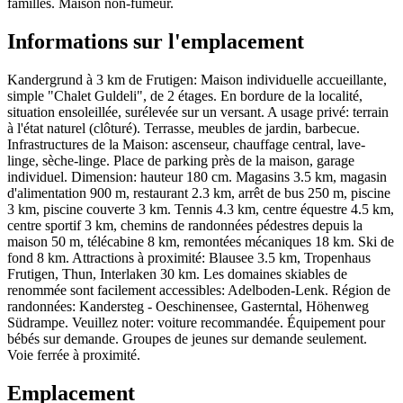
familles. Maison non-fumeur.
Informations sur l'emplacement
Kandergrund à 3 km de Frutigen: Maison individuelle accueillante,
simple "Chalet Guldeli", de 2 étages. En bordure de la localité,
situation ensoleillée, surélevée sur un versant. A usage privé: terrain
à l'état naturel (clôturé). Terrasse, meubles de jardin, barbecue.
Infrastructures de la Maison: ascenseur, chauffage central, lave-
linge, sèche-linge. Place de parking près de la maison, garage
individuel. Dimension: hauteur 180 cm. Magasins 3.5 km, magasin
d'alimentation 900 m, restaurant 2.3 km, arrêt de bus 250 m, piscine
3 km, piscine couverte 3 km. Tennis 4.3 km, centre équestre 4.5 km,
centre sportif 3 km, chemins de randonnées pédestres depuis la
maison 50 m, télécabine 8 km, remontées mécaniques 18 km. Ski de
fond 8 km. Attractions à proximité: Blausee 3.5 km, Tropenhaus
Frutigen, Thun, Interlaken 30 km. Les domaines skiables de
renommée sont facilement accessibles: Adelboden-Lenk. Région de
randonnées: Kandersteg - Oeschinensee, Gasterntal, Höhenweg
Südrampe. Veuillez noter: voiture recommandée. Équipement pour
bébés sur demande. Groupes de jeunes sur demande seulement.
Voie ferrée à proximité.
Emplacement