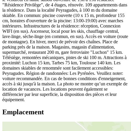
"Résidence Privilège", de 4 étages, rénovée. 109 appartements dans
la résidence. Dans la localité Peyragudes, à 100 m du domaine
skiable. En commun: piscine couverte (10 x 15 m, profondeur 155
cm, horaires d'ouverture de la piscine: 13:00-19:00) avec marches
intérieures. Infrastructures de la résidence: réception, Connexion
WIFI (en sus). Ascenseur, local pour les skis, chauffage central,
lave-linge, sèche-linge (en commun, en sus). Accès en voiture (route
de montagne). En hiver, merci de prévoir des chaînes. Place de
parking près de la maison. Magasins, magasin d'alimentation,
supermarché, restaurant 200 m, gare ferroviaire "Luchon" 15 km.
Télésiège, remontées mécaniques, pistes de ski 100 m. Attractions à
proximité: Luchon 15 km, Tarbes 75 km, Toulouse 140 km. Les
domaines skiables de renommée sont facilement accessibles:
Peyragudes. Région de randonnées: Les Pyrénées. Veuillez noter:
voiture recommandée. En cas de bonnes conditions d'enneigement,
accès à ski jusqu'à la maison. La photo ne montre qu’un exemple de
location de vacances. Les locations peuvent également se
différencier par leur superficie, la disposition des pièces et leur
équipement.
Emplacement