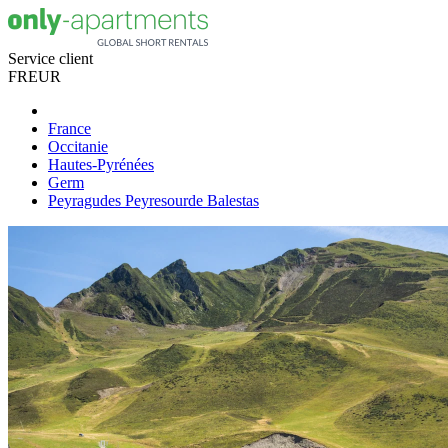
Service client
FR
EUR
France
Occitanie
Hautes-Pyrénées
Germ
Peyragudes Peyresourde Balestas