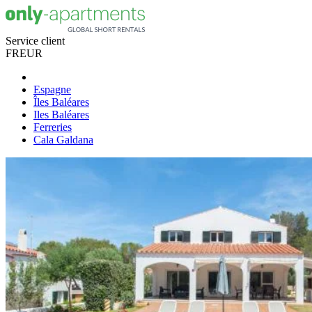
Service client
FR
EUR
Espagne
Îles Baléares
Iles Baléares
Ferreries
Cala Galdana