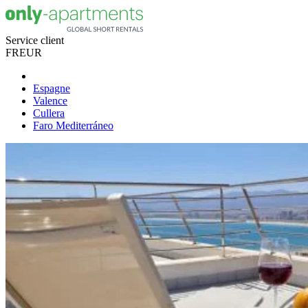
Service client
FR
EUR
Espagne
Valence
Cullera
Faro Mediterráneo