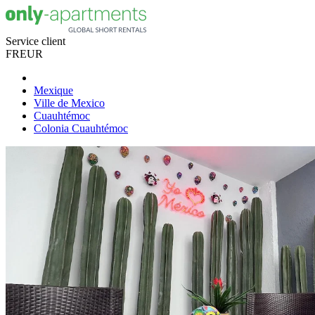
Service client
FR
EUR
Mexique
Ville de Mexico
Cuauhtémoc
Colonia Cuauhtémoc