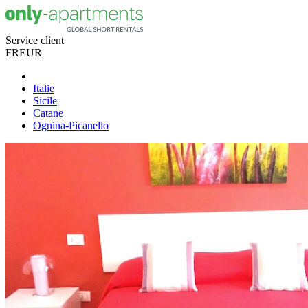
Service client
FR
EUR
Italie
Sicile
Catane
Ognina-Picanello