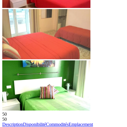
50
50
Description
Disponibilité
Commodités
Emplacement