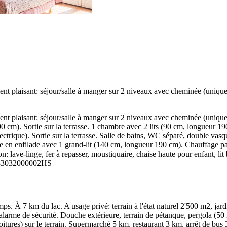
laisant: séjour/salle à manger sur 2 niveaux avec cheminée (uniquement
laisant: séjour/salle à manger sur 2 niveaux avec cheminée (uniquement
0 cm). Sortie sur la terrasse. 1 chambre avec 2 lits (90 cm, longueur 190
 électrique). Sortie sur la terrasse. Salle de bains, WC séparé, double v
n enfilade avec 1 grand-lit (140 cm, longueur 190 cm). Chauffage par le
on: lave-linge, fer à repasser, moustiquaire, chaise haute pour enfant, l
. 83032000002HS
. À 7 km du lac. A usage privé: terrain à l'état naturel 2'500 m2, jardi
larme de sécurité. Douche extérieure, terrain de pétanque, pergola (50 m2
voitures) sur le terrain. Supermarché 5 km, restaurant 3 km, arrêt de b