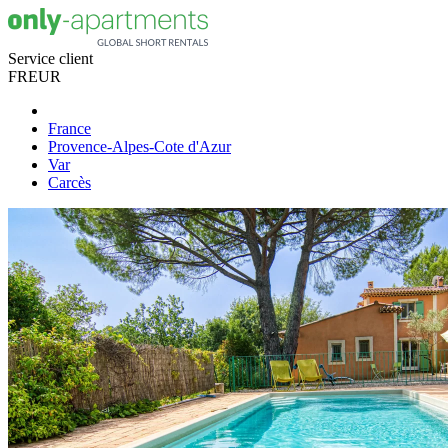
Service client
FR
EUR
France
Provence-Alpes-Cote d'Azur
Var
Carcès