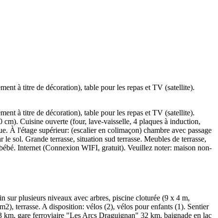
 à titre de décoration), table pour les repas et TV (satellite).
 à titre de décoration), table pour les repas et TV (satellite).
 cm). Cuisine ouverte (four, lave-vaisselle, 4 plaques à induction,
asque. À l'étage supérieur: (escalier en colimaçon) chambre avec passage
 sol. Grande terrasse, situation sud terrasse. Meubles de terrasse,
it bébé. Internet (Connexion WIFI, gratuit). Veuillez noter: maison non-
n sur plusieurs niveaux avec arbres, piscine cloturée (9 x 4 m,
), terrasse. A disposition: vélos (2), vélos pour enfants (1). Sentier
us 3 km, gare ferroviaire "Les Arcs Draguignan" 32 km, baignade en lac