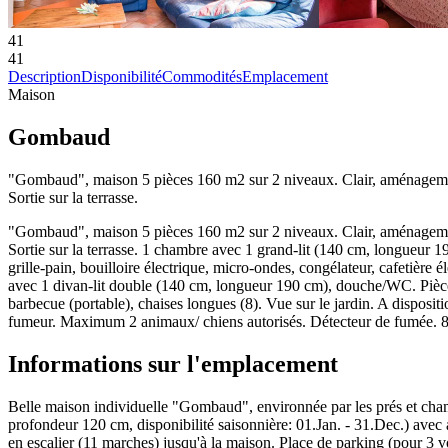
41
41
Description
Disponibilité
Commodités
Emplacement
Maison
Gombaud
"Gombaud", maison 5 pièces 160 m2 sur 2 niveaux. Clair, aménagement p
Sortie sur la terrasse.
"Gombaud", maison 5 pièces 160 m2 sur 2 niveaux. Clair, aménagement p
Sortie sur la terrasse. 1 chambre avec 1 grand-lit (140 cm, longueur 19
grille-pain, bouilloire électrique, micro-ondes, congélateur, cafetière
avec 1 divan-lit double (140 cm, longueur 190 cm), douche/WC. Pièce e
barbecue (portable), chaises longues (8). Vue sur le jardin. A dispositi
fumeur. Maximum 2 animaux/ chiens autorisés. Détecteur de fumée
Informations sur l'emplacement
Belle maison individuelle "Gombaud", environnée par les prés et champs
profondeur 120 cm, disponibilité saisonnière: 01.Jan. - 31.Dec.) avec a
en escalier (11 marches) jusqu'à la maison. Place de parking (pour 3 