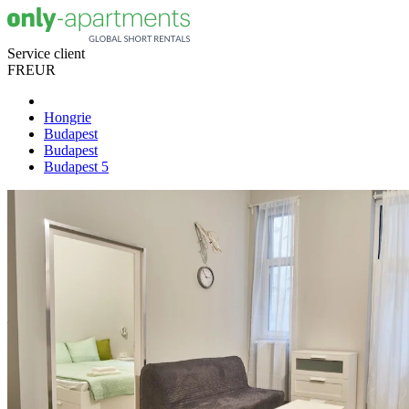
Service client
FR
EUR
Hongrie
Budapest
Budapest
Budapest 5