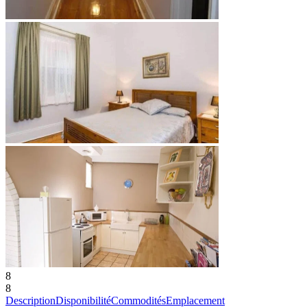
8
8
Description
Disponibilité
Commodités
Emplacement