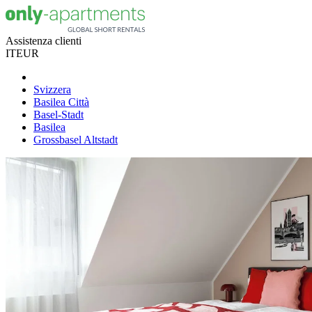
Assistenza clienti
IT
EUR
Svizzera
Basilea Città
Basel-Stadt
Basilea
Grossbasel Altstadt