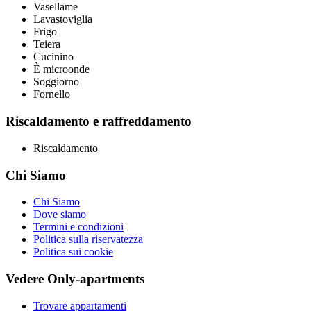
Vasellame
Lavastoviglia
Frigo
Teiera
Cucinino
È microonde
Soggiorno
Fornello
Riscaldamento e raffreddamento
Riscaldamento
Chi Siamo
Chi Siamo
Dove siamo
Termini e condizioni
Politica sulla riservatezza
Politica sui cookie
Vedere Only-apartments
Trovare appartamenti