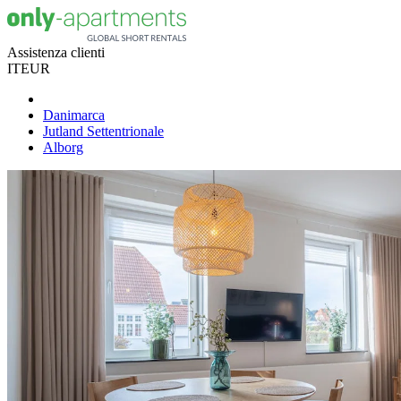
Assistenza clienti
IT
EUR
Danimarca
Jutland Settentrionale
Alborg