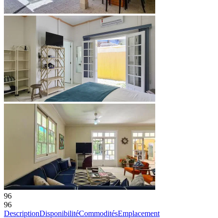
96
96
Description
Disponibilité
Commodités
Emplacement