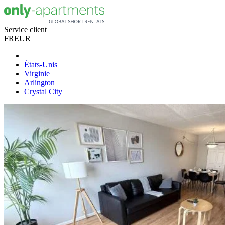
Service client
FR
EUR
États-Unis
Virginie
Arlington
Crystal City